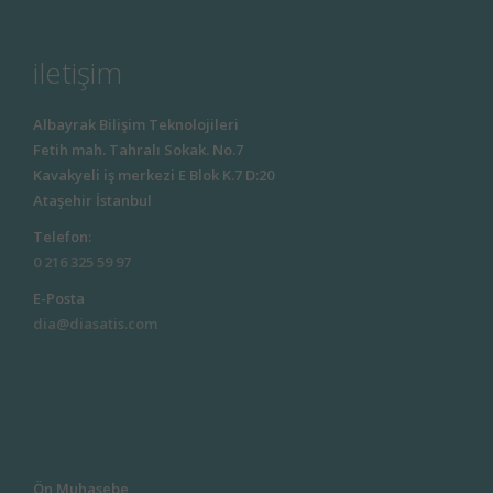
iletişim
Albayrak Bilişim Teknolojileri
Fetih mah. Tahralı Sokak. No.7
Kavakyeli iş merkezi E Blok K.7 D:20
Ataşehir İstanbul
Telefon:
0 216 325 59 97
E-Posta
dia@diasatis.com
Ön Muhasebe