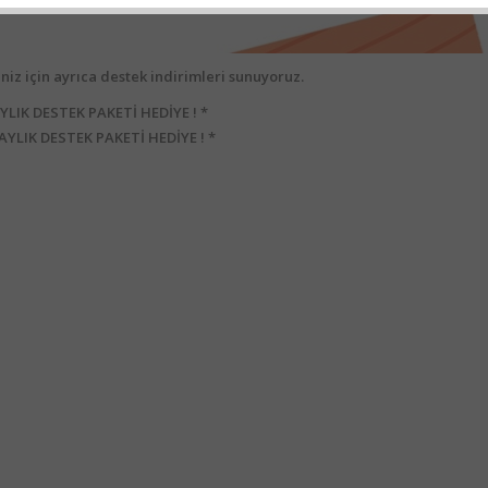
niz için ayrıca destek indirimleri sunuyoruz.
 AYLIK DESTEK PAKETİ HEDİYE ! *
2 AYLIK DESTEK PAKETİ HEDİYE ! *