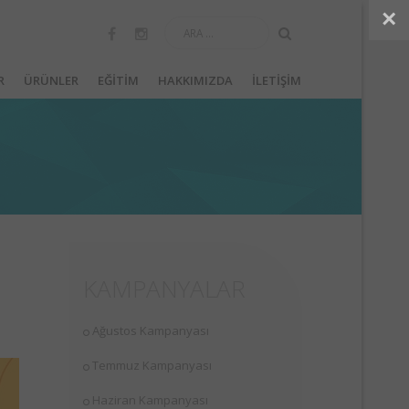
×
R
ÜRÜNLER
EĞİTİM
HAKKIMIZDA
İLETİŞİM
KAMPANYALAR
Ağustos Kampanyası
Temmuz Kampanyası
Haziran Kampanyası