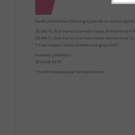
Farklı yazılımdan DİA'ya geçişlerde ve özel projeleri
30,000 TL (kdv hariç) üzerinde lisans alımlarınıza 6
50,000 TL (kdv hariç) üzerinde lisans alımlarınıza 1
* Yeni müşteri lisans alımlarında geçerlidir.
Avantajı yakalayın !
0216 325 59 97
* Farklı kampanyalar birleştirilemez