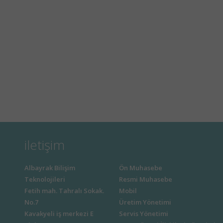
iletişim
Albayrak Bilişim
Ön Muhasebe
Teknolojileri
Resmi Muhasebe
Fetih mah. Tahralı Sokak.
Mobil
No.7
Üretim Yönetimi
Kavakyeli iş merkezi E
Servis Yönetimi